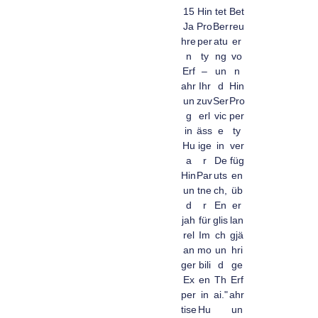
15
Hin
tet
Bet
Ja
Pro
Ber
reu
hre
per
atu
er
n
ty
ng
vo
Erf
–
un
n
ahr
Ihr
d
Hin
un
zuv
Ser
Pro
g
erl
vic
per
in
äss
e
ty
Hu
ige
in
ver
a
r
De
füg
Hin
Par
uts
en
un
tne
ch,
üb
d
r
En
er
jah
für
glis
lan
rel
Im
ch
gjä
an
mo
un
hri
ger
bili
d
ge
Ex
en
Th
Erf
per
in
ai."
ahr
tise
Hu
un