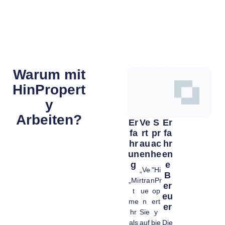
Warum mit
HinPropert
y
Arbeiten?
Er
Ve
S
Er
Fa
Rt
Pr
Fa
Hr
Au
Ac
Hr
Un
En
He
En
G
E
„Ve
"Hi
B
„Mi
rtra
nPr
Er
t
ue
op
Eu
me
n
ert
Er
hr
Sie
y
als
auf
bie
Die