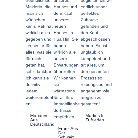
freundlichste
unseres
begleitet, bis wir
Maklerin, die
Hauses und
endlich unser
man sich
dem Kauf
perfektes
wünschen
unseres
Zuhause
kann. Rak hat
neuen
gefunden und
wirklich alles
Hauses in
den Kauf
gegeben und
Hua Hin. Sie
abgeschlossen
ich bin ihr für
haben
haben. Sie ist
alles, was sie
wirklich alle
unglaublich
für mich
unsere
kompetent und
getan hat,
Erwartungen
tut alles, um
sehr dankbar.
übertroffen.
den gesamten
Ich kann sie
Wir können
Prozess so
definitiv
sie
reibungslos und
jedem
wärmstens
angenehm wie
weiterempfehl
für all Ihre
möglich zu
en!
Immobilienbe
gestalten!
dürfnisse
Marianne
Markus Ist
empfehlen.
Aus
Zufrieden
Deutschland
Franz Aus
Der
Schweiz