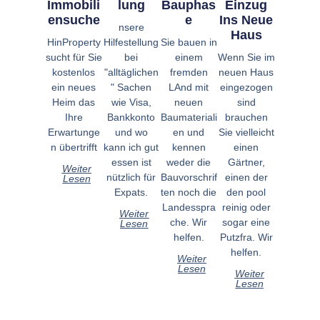
Immobili
Lung
Bauphas
Einzug
Ensuche
E
Ins Neue
nsere
Haus
HinProperty
Hilfestellung
Sie bauen in
sucht für Sie
bei
einem
Wenn Sie im
kostenlos
"alltäglichen
fremden
neuen Haus
ein neues
" Sachen
LAnd mit
eingezogen
Heim das
wie Visa,
neuen
sind
Ihre
Bankkonto
Baumateriali
brauchen
Erwartunge
und wo
en und
Sie vielleicht
n übertrifft
kann ich gut
kennen
einen
essen ist
weder die
Gärtner,
Weiter
nützlich für
Bauvorschrif
einen der
Lesen
Expats.
ten noch die
den pool
Landesspra
reinig oder
Weiter
che. Wir
sogar eine
Lesen
helfen.
Putzfra. Wir
helfen.
Weiter
Lesen
Weiter
Lesen