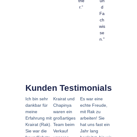
tne
un
r.“
d
Fa
ch
wis
se
n."
Kunden Testimonials
Ich bin sehr
Krairat und
Es war eine
dankbar für
Chapinya
echte Freude,
meine
waren ein
mit Rak zu
Erfahrung mit
großartiges
arbeiten! Sie
Krairat (Rak).
Team beim
hat uns fast ein
Sie war die
Verkauf
Jahr lang