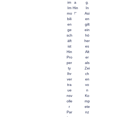
im
a
g.
Im
Hin
In
mo
!“
Asi
bili
en
en
gilt
ge
ein
sch
hö
äft
her
ist
es
Hin
Alt
Pro
er
per
als
ty
Zei
Ihr
ch
ver
en
tra
vo
ue
n
nsv
Ko
olle
mp
r
ete
Par
nz