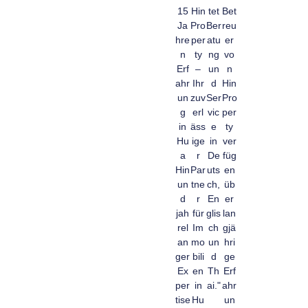
15
Hin
tet
Bet
Ja
Pro
Ber
reu
hre
per
atu
er
n
ty
ng
vo
Erf
–
un
n
ahr
Ihr
d
Hin
un
zuv
Ser
Pro
g
erl
vic
per
in
äss
e
ty
Hu
ige
in
ver
a
r
De
füg
Hin
Par
uts
en
un
tne
ch,
üb
d
r
En
er
jah
für
glis
lan
rel
Im
ch
gjä
an
mo
un
hri
ger
bili
d
ge
Ex
en
Th
Erf
per
in
ai."
ahr
tise
Hu
un