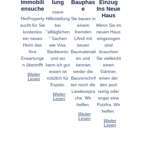
Immobili
Lung
Bauphas
Einzug
Ensuche
E
Ins Neue
nsere
Haus
HinProperty
Hilfestellung
Sie bauen in
sucht für Sie
bei
einem
Wenn Sie im
kostenlos
"alltäglichen
fremden
neuen Haus
ein neues
" Sachen
LAnd mit
eingezogen
Heim das
wie Visa,
neuen
sind
Ihre
Bankkonto
Baumateriali
brauchen
Erwartunge
und wo
en und
Sie vielleicht
n übertrifft
kann ich gut
kennen
einen
essen ist
weder die
Gärtner,
Weiter
nützlich für
Bauvorschrif
einen der
Lesen
Expats.
ten noch die
den pool
Landesspra
reinig oder
Weiter
che. Wir
sogar eine
Lesen
helfen.
Putzfra. Wir
helfen.
Weiter
Lesen
Weiter
Lesen