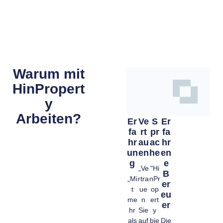
Warum mit
HinPropert
y
Arbeiten?
Er
Ve
S
Er
Fa
Rt
Pr
Fa
Hr
Au
Ac
Hr
Un
En
He
En
G
E
„Ve
"Hi
B
„Mi
rtra
nPr
Er
t
ue
op
Eu
me
n
ert
Er
hr
Sie
y
als
auf
bie
Die