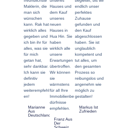
freundlichste
unseres
begleitet, bis wir
Maklerin, die
Hauses und
endlich unser
man sich
dem Kauf
perfektes
wünschen
unseres
Zuhause
kann. Rak hat
neuen
gefunden und
wirklich alles
Hauses in
den Kauf
gegeben und
Hua Hin. Sie
abgeschlossen
ich bin ihr für
haben
haben. Sie ist
alles, was sie
wirklich alle
unglaublich
für mich
unsere
kompetent und
getan hat,
Erwartungen
tut alles, um
sehr dankbar.
übertroffen.
den gesamten
Ich kann sie
Wir können
Prozess so
definitiv
sie
reibungslos und
jedem
wärmstens
angenehm wie
weiterempfehl
für all Ihre
möglich zu
en!
Immobilienbe
gestalten!
dürfnisse
Marianne
Markus Ist
empfehlen.
Aus
Zufrieden
Deutschland
Franz Aus
Der
Schweiz