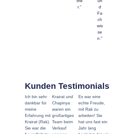
tne
un
r.“
d
Fa
ch
wis
se
n."
Kunden Testimonials
Ich bin sehr
Krairat und
Es war eine
dankbar für
Chapinya
echte Freude,
meine
waren ein
mit Rak zu
Erfahrung mit
großartiges
arbeiten! Sie
Krairat (Rak).
Team beim
hat uns fast ein
Sie war die
Verkauf
Jahr lang