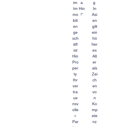
im
a
g.
Im
Hin
In
mo
!“
Asi
bili
en
en
gilt
ge
ein
sch
hö
äft
her
ist
es
Hin
Alt
Pro
er
per
als
ty
Zei
Ihr
ch
ver
en
tra
vo
ue
n
nsv
Ko
olle
mp
r
ete
Par
nz