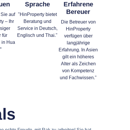
uen
Sprache
Erfahrene
Bereuer
 Sie auf
"HinProperty bietet
y – Ihr
Beratung und
Die Betreuer von
siger
Service in Deutsch,
HinProperty
 für
Englisch und Thai."
verfügen über
 in Hua
langjährige
“
Erfahrung. In Asien
gilt ein höheres
Alter als Zeichen
von Kompetenz
und Fachwissen."
ls
e echte Freude, mit Rak zu arbeiten! Sie hat