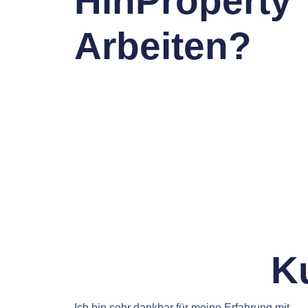
HinProperty
Arbeiten?
K
Ich bin sehr dankbar für meine Erfahrung mit