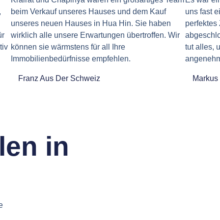
,
beim Verkauf unseres Hauses und dem Kauf
uns fast e
unseres neuen Hauses in Hua Hin. Sie haben
perfektes
ür
wirklich alle unsere Erwartungen übertroffen. Wir
abgeschlo
tiv
können sie wärmstens für all Ihre
tut alles
Immobilienbedürfnisse empfehlen.
angenehm 
Franz Aus Der Schweiz
Markus 
len in
e