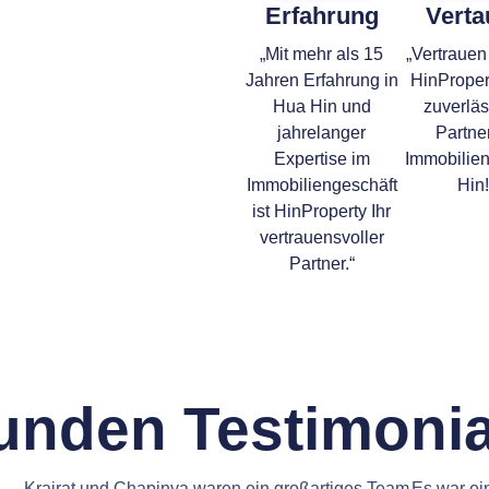
Erfahrung
Verta
„Mit mehr als 15
„Vertrauen
Jahren Erfahrung in
HinPropert
Hua Hin und
zuverläs
jahrelanger
Partner
Expertise im
Immobilien
Immobiliengeschäft
Hin!
ist HinProperty Ihr
vertrauensvoller
Partner.“
unden Testimonia
Krairat und Chapinya waren ein großartiges Team
Es war ein